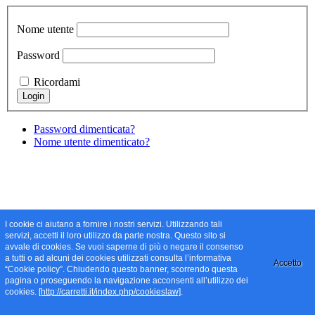
Nome utente
Password
Ricordami
Password dimenticata?
Nome utente dimenticato?
I cookie ci aiutano a fornire i nostri servizi. Utilizzando tali
servizi, accetti il loro utilizzo da parte nostra. Questo sito si
avvale di cookies. Se vuoi saperne di più o negare il consenso
a tutti o ad alcuni dei cookies utilizzati consulta l’informativa
Accetto
“Cookie policy”. Chiudendo questo banner, scorrendo questa
pagina o proseguendo la navigazione acconsenti all’utilizzo dei
cookies.
[http://carretti.it/index.php/cookieslaw]
.