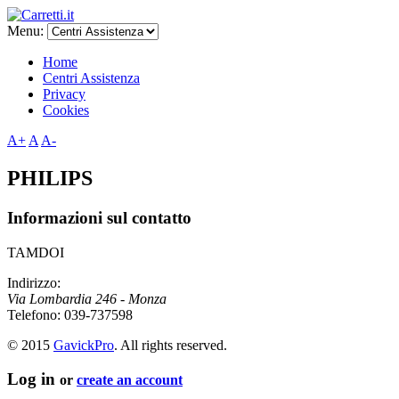
Menu:
Home
Centri Assistenza
Privacy
Cookies
A+
A
A-
PHILIPS
Informazioni sul contatto
TAMDOI
Indirizzo:
Via Lombardia 246 - Monza
Telefono:
039-737598
© 2015
GavickPro
. All rights reserved.
Log in
or
create an account