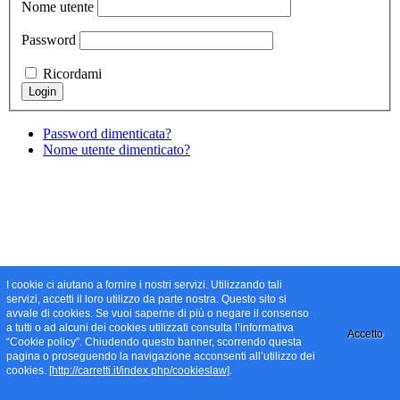
Nome utente
Password
Ricordami
Password dimenticata?
Nome utente dimenticato?
I cookie ci aiutano a fornire i nostri servizi. Utilizzando tali
servizi, accetti il loro utilizzo da parte nostra. Questo sito si
avvale di cookies. Se vuoi saperne di più o negare il consenso
a tutti o ad alcuni dei cookies utilizzati consulta l’informativa
Accetto
“Cookie policy”. Chiudendo questo banner, scorrendo questa
pagina o proseguendo la navigazione acconsenti all’utilizzo dei
cookies.
[http://carretti.it/index.php/cookieslaw]
.