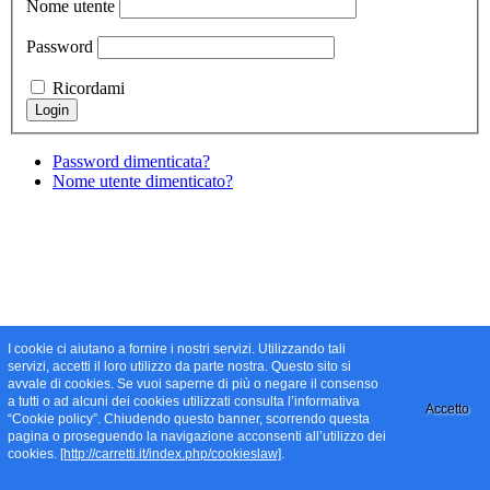
Nome utente
Password
Ricordami
Password dimenticata?
Nome utente dimenticato?
I cookie ci aiutano a fornire i nostri servizi. Utilizzando tali
servizi, accetti il loro utilizzo da parte nostra. Questo sito si
avvale di cookies. Se vuoi saperne di più o negare il consenso
a tutti o ad alcuni dei cookies utilizzati consulta l’informativa
Accetto
“Cookie policy”. Chiudendo questo banner, scorrendo questa
pagina o proseguendo la navigazione acconsenti all’utilizzo dei
cookies.
[http://carretti.it/index.php/cookieslaw]
.