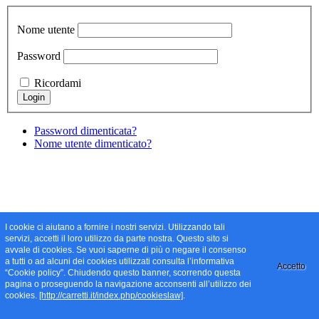
Nome utente
Password
Ricordami
Password dimenticata?
Nome utente dimenticato?
I cookie ci aiutano a fornire i nostri servizi. Utilizzando tali
servizi, accetti il loro utilizzo da parte nostra. Questo sito si
avvale di cookies. Se vuoi saperne di più o negare il consenso
a tutti o ad alcuni dei cookies utilizzati consulta l’informativa
Accetto
“Cookie policy”. Chiudendo questo banner, scorrendo questa
pagina o proseguendo la navigazione acconsenti all’utilizzo dei
cookies.
[http://carretti.it/index.php/cookieslaw]
.